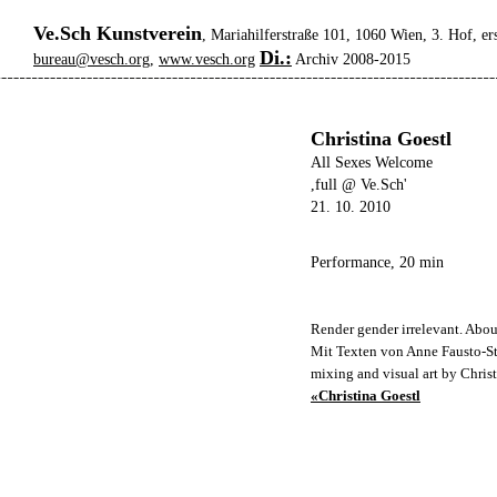
Ve.Sch Kunstverein
, Mariahilferstraße 101, 1060 Wien, 3. Hof, er
Di.:
bureau@vesch.org
,
www.vesch.org
Archiv 2008-2015
Christina Goestl
All Sexes Welcome
,full @ Ve.Sch'
21. 10. 2010
Performance, 20 min
Render gender irrelevant. About
Mit Texten von Anne Fausto-Ste
mixing and visual art by Chris
«Christina Goestl