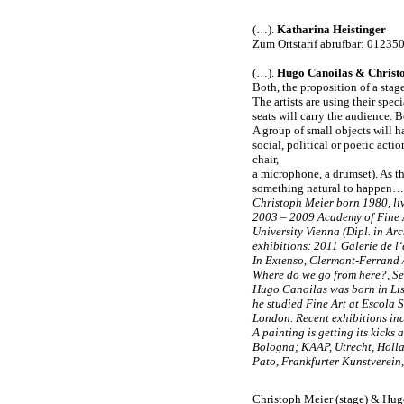
(…).
Katharina Heistinger
Zum Ortstarif abrufbar: 01235
(…).
Hugo Canoilas & Christ
Both, the proposition of a stage
The artists are using their spec
seats will carry the audience. 
A group of small objects will h
social, political or poetic acti
chair,
a microphone, a drumset). As the
something natural to happen…
Christoph Meier born 1980, li
2003 – 2009 Academy of Fine A
University Vienna (Dipl. in Arc
exhibitions: 2011 Galerie de l
In Extenso, Clermont-Ferrand /
Where do we go from here?, Se
Hugo Canoilas was born in Li
he studied Fine Art at Escola 
London. Recent exhibitions in
A painting is getting its kicks
Bologna; KAAP, Utrecht, Holla
Pato, Frankfurter Kunstverein
Christoph Meier (stage) & Hug