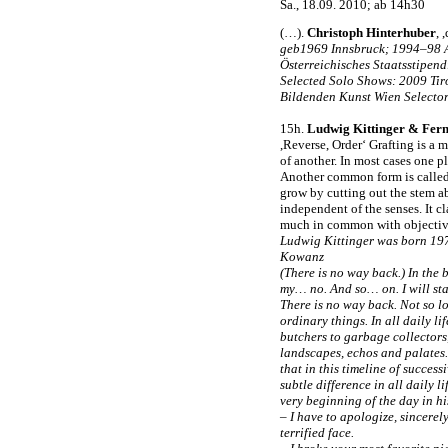
Sa., 18.09. 2010; ab 14h30
(…).
Christoph Hinterhuber
, 
geb1969 Innsbruck; 1994–98 A
Österreichisches Staatsstipen
Selected Solo Shows: 2009 Ti
Bildenden Kunst Wien Selector
15h.
Ludwig Kittinger & Fer
,Reverse, Order‘ Grafting is a 
of another. In most cases one pla
Another common form is called 
grow by cutting out the stem ab
independent of the senses. It c
much in common with objectiv
Ludwig Kittinger was born 1977
Kowanz
(There is no way back.) In the
my… no. And so… on. I will star
There is no way back. Not so lo
ordinary things. In all daily l
butchers to garbage collectors
landscapes, echos and palates. 
that in this timeline of success
subtle difference in all daily l
very beginning of the day in h
– I have to apologize, sincere
terrified face.