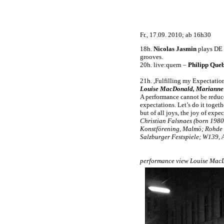
Fr., 17.09. 2010; ab 16h30
18h.
Nicolas Jasmin
plays DE 
grooves.
20h. live:quern –
Philipp Que
21h. ,Fulfilling my Expectatio
Louise MacDonald, Marianne V
A performance cannot be reduced
expectations. Let’s do it togeth
but of all joys, the joy of expe
Christian Falsnaes (born 1980
Konstförening, Malmö; Rohde 
Salzburger Festspiele; W139,
performance view Louise MacDo