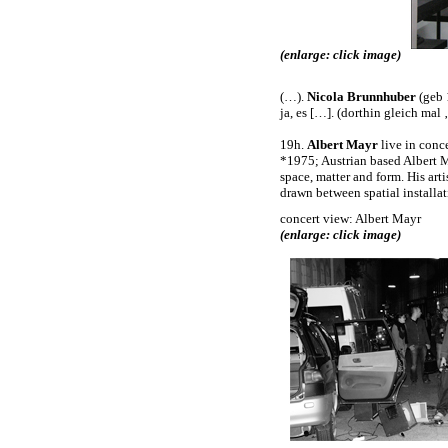
(enlarge: click image)
(…).
Nicola Brunnhuber
(geb 
ja, es […]. (dorthin gleich mal ‚
19h.
Albert Mayr
live in conc
*1975; Austrian based Albert Ma
space, matter and form. His arti
drawn between spatial installa
concert view: Albert Mayr
(enlarge: click image)