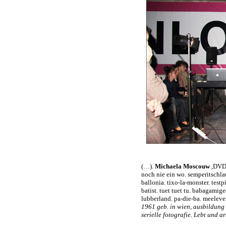
(…).
Michaela Moscouw
,DVDi
noch nie ein wo. semperitschlauc
ballonia. tixo-la-monster. test
batist. tuet tuet tu. babagamige
lubberland. pa-die-ba. meeleven
1961 geb. in wien, ausbildung a
serielle fotografie. Lebt und ar