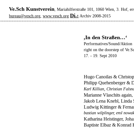
Ve.Sch Kunstverein
, Mariahilferstraße 101, 1060 Wien, 3. Hof, er
Di.:
bureau@vesch.org
,
www.vesch.org
Archiv 2008-2015
,In den Straßen…‘
Performatives/Sound/Aktion
right on the doorstep of Ve.S
17. - 19. Sept 2010
Hugo Canoilas & Christop
Philipp Quehenberger & D
Karl Killian, Christian Falsn
Marianne Vlaschits agai
Jakob Lena Knebl, Linda 
Ludwig Kittinger & Ferna
bastian wilplinger, erol nowa
Katharina Heistinger, Joh
Baptiste Elbaz & Konrad