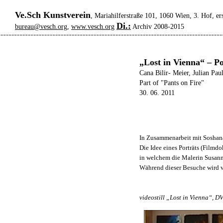
Ve.Sch Kunstverein
, Mariahilferstraße 101, 1060 Wien, 3. Hof, er
Di.:
bureau@vesch.org
,
www.vesch.org
Archiv 2008-2015
„Lost in Vienna“ – P
Cana Bilir- Meier, Julian Pau
Part of "Pants on Fire"
30. 06. 2011
In Zusammenarbeit mit Soshan
Die Idee eines Porträts (Film
in welchem die Malerin Susanne
Während dieser Besuche wird v
videostill „Lost in Vienna“, D