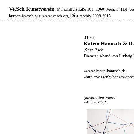
Ve.Sch Kunstverein
, Mariahilferstraße 101, 1060 Wien, 3. Hof, er
Di.:
bureau@vesch.org
,
www.vesch.org
Archiv 2008-2015
03. 07.
Katrin Hanusch & D
,Snap Back'
Dienstag Abend von Ludwig 
«www.katrin-hanusch.de
«http://voggenhuber.wordpre
(installation) views
«Archiv 2012