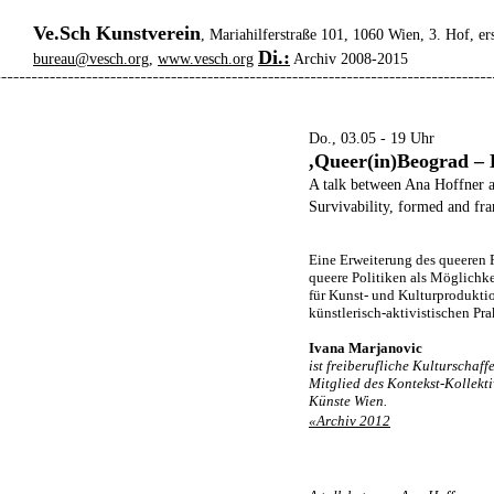
Ve.Sch Kunstverein
, Mariahilferstraße 101, 1060 Wien, 3. Hof, er
Di.:
bureau@vesch.org
,
www.vesch.org
Archiv 2008-2015
Do., 03.05 - 19 Uhr
,Queer(in)Beograd – 
A talk between Ana Hoffner a
Survivability, formed and fr
Eine Erweiterung des queeren 
queere Politiken als Möglichk
für Kunst- und Kulturproduktio
künstlerisch-aktivistischen Pr
Ivana Marjanovic
ist freiberufliche Kulturschaf
Mitglied des Kontekst-Kollekti
Künste Wien.
«Archiv 2012