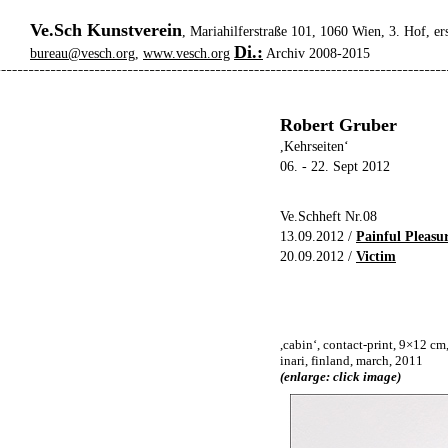
Ve.Sch Kunstverein
, Mariahilferstraße 101, 1060 Wien, 3. Hof, er
Di.:
bureau@vesch.org
,
www.vesch.org
Archiv 2008-2015
Robert Gruber
,Kehrseiten‘
06. - 22. Sept 2012
Ve.Schheft Nr.08
13.09.2012 /
Painful Pleasu
20.09.2012 /
Victim
,cabin‘, contact-print, 9×12 c
inari, finland, march, 2011
(enlarge: click image)