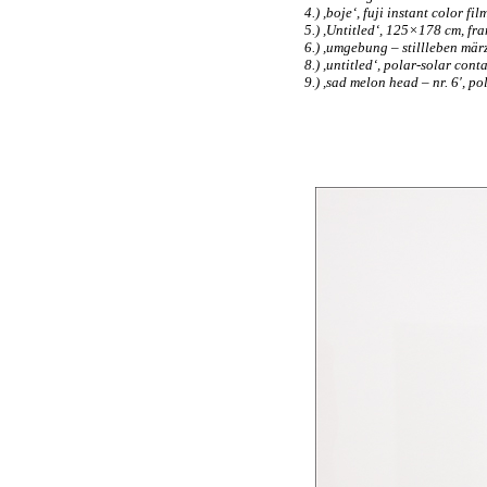
4.) ,boje‘, fuji instant color
5.) ,Untitled‘, 125×178 cm, fr
6.) ,umgebung – stillleben mär
8.) ,untitled‘, polar-solar con
9.) ,sad melon head – nr. 6′, 