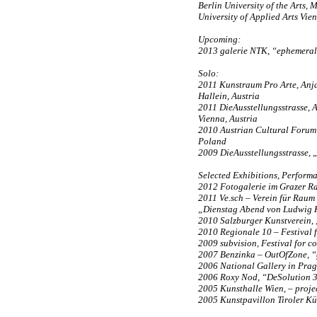
Berlin University of the Arts, 
University of Applied Arts Vie
Upcoming:
2013 galerie NTK, “ephemeral s
Solo:
2011 Kunstraum Pro Arte, Anja
Hallein, Austria
2011 DieAusstellungsstrasse, 
Vienna, Austria
2010 Austrian Cultural Forum
Poland
2009 DieAusstellungsstrasse, „
Selected Exhibitions, Perform
2012 Fotogalerie im Grazer Ra
2011 Ve.sch – Verein für Raum
„Dienstag Abend von Ludwig K
2010 Salzburger Kunstverein, 
2010 Regionale 10 – Festival f
2009 subvision, Festival for 
2007 Benzinka – OutOfZone, “g
2006 National Gallery in Prag
2006 Roxy Nod, “DeSolution 3
2005 Kunsthalle Wien, – proje
2005 Kunstpavillon Tiroler Kü