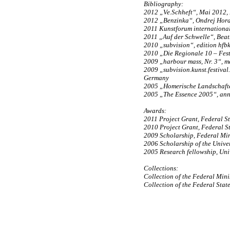
Bibliography:
2012 „Ve.Schheft“, Mai 2012, N
2012 „Benzinka“, Ondrej Hora
2011 Kunstforum international
2011 „Auf der Schwelle“, Beat
2010 „subvision“, edition hf
2010 „Die Regionale 10 – Festi
2009 „harbour mass, Nr. 3“, 
2009 „subvision.kunst.festival
Germany
2005 „Homerische Landschafte
2005 „The Essence 2005“, annu
Awards:
2011 Project Grant, Federal St
2010 Project Grant, Federal S
2009 Scholarship, Federal Mini
2006 Scholarship of the Univer
2005 Research fellowship, Univ
Collections:
Collection of the Federal Minis
Collection of the Federal Stat