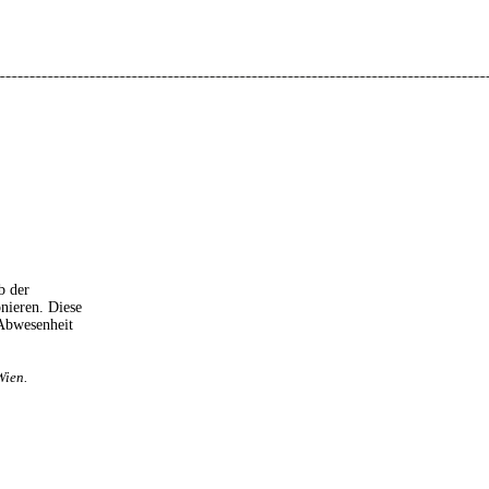
b der
onieren. Diese
 Abwesenheit
Wien.