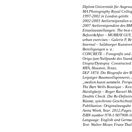
Diplom Universität für Angew
MA Photography Royal College
1997-2002 in London gelebt
2002-2003 Atelierstipendien 
2007 Atelierstipendien des 
Einzelausstellungen: The best
Before&After – MURRAY GUY, 
urban exercises – Galerie P, Br
Internal – Salzburger Kunstve
Beteiligungen u. a.:
CONCRETE – Fotografie und A
Origo (am Nullpunkt des Stand
Utopia/Dystopia: Constructed 
MFA, Houston, Texas;
DLF 1874. Die Biografie der B
Leipziger Baumwollspinnerei, 
„medien.kunst.sammeln. Persp
The Bart Wells Boutique – Ke
Huisligkeijt – Roger Raveel M
Double Check: Die Re-Definiti
Räume, synchrone Geschichte(
Publikation: Originalausgabe /
Anita Witek, Year: 2012;Pages:
ISBN number:978-1-907908-1
Language: English and German
Text: Walter Moser, Franz Tha