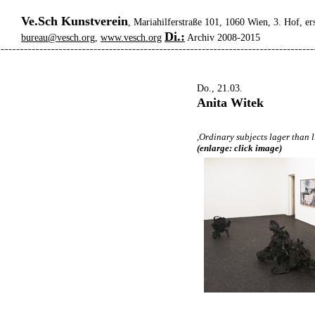
Ve.Sch Kunstverein
, Mariahilferstraße 101, 1060 Wien, 3. Hof, er
Di.:
bureau@vesch.org
,
www.vesch.org
Archiv 2008-2015
Do., 21.03.
Anita Witek
,Ordinary subjects lager than l
(enlarge: click image)