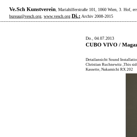
Ve.Sch Kunstverein
, Mariahilferstraße 101, 1060 Wien, 3. Hof, er
Di.:
bureau@vesch.org
,
www.vesch.org
Archiv 2008-2015
Do., 04.07.2013
CUBO VIVO / Magazi
Detailansicht Sound Installati
Christian Ruchnewitz ,This sid
Kassette, Nakamichi RX 202