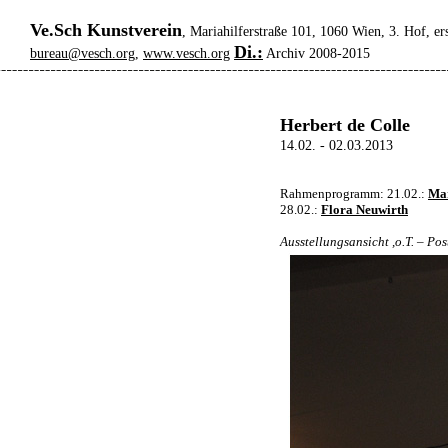
Ve.Sch Kunstverein
, Mariahilferstraße 101, 1060 Wien, 3. Hof, er
Di.:
bureau@vesch.org
,
www.vesch.org
Archiv 2008-2015
Herbert de Colle
14.02. - 02.03.2013
Rahmenprogramm: 21.02.:
Mar
28.02.:
Flora Neuwirth
Ausstellungsansicht ,o.T. – Po