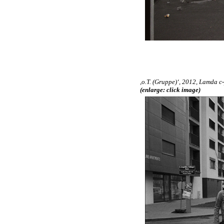
,o.T. (Gruppe)‘, 2012, Lamda c-
(enlarge: click image)