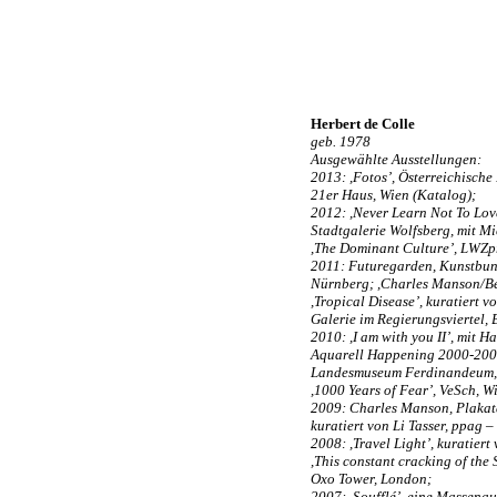
Herbert de Colle
geb. 1978
Ausgewählte Ausstellungen:
2013: ,Fotos’, Österreichische
21er Haus, Wien (Katalog);
2012: ,Never Learn Not To Love
Stadtgalerie Wolfsberg, mit M
,The Dominant Culture’, LWZpr
2011: Futuregarden, Kunstbunk
Nürnberg; ,Charles Manson/Bea
,Tropical Disease’, kuratiert v
Galerie im Regierungsviertel, 
2010: ,I am with you II’, mit 
Aquarell Happening 2000-2009,
Landesmuseum Ferdinandeum, 
,1000 Years of Fear’, VeSch, W
2009: Charles Manson, Plaka
kuratiert von Li Tasser, ppag
2008: ,Travel Light’, kuratier
,This constant cracking of the
Oxo Tower, London;
2007: ,Soufflé’, eine Massenau