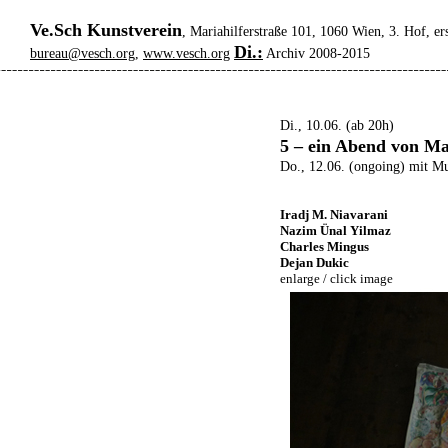
Ve.Sch Kunstverein
, Mariahilferstraße 101, 1060 Wien, 3. Hof, er
Di.:
bureau@vesch.org
,
www.vesch.org
Archiv 2008-2015
Di., 10.06. (ab 20h)
5 – ein Abend von M
Do., 12.06. (ongoing) mit Mu
Iradj M. Niavarani
Nazim Ünal Yilmaz
Charles Mingus
Dejan Dukic
enlarge / click image