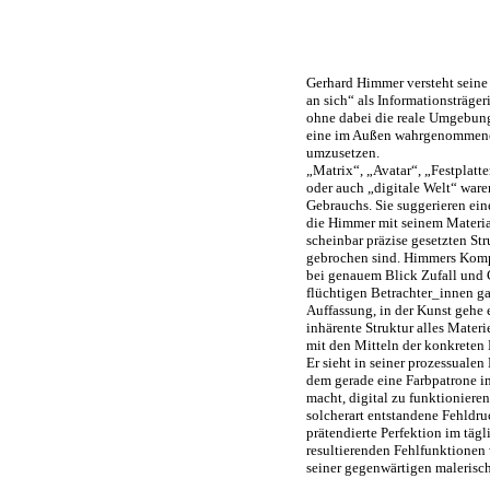
Gerhard Himmer versteht seine 
an sich“ als Informationsträger
ohne dabei die reale Umgebung
eine im Außen wahrgenommene 
umzusetzen.
„Matrix“, „Avatar“, „Festplatt
oder auch „digitale Welt“ waren
Gebrauchs. Sie suggerieren ei
die Himmer mit seinem Material,
scheinbar präzise gesetzten St
gebrochen sind. Himmers Kompo
bei genauem Blick Zufall und 
flüchtigen Betrachter_innen 
Auffassung, in der Kunst gehe 
inhärente Struktur alles Mater
mit den Mitteln der konkreten 
Er sieht in seiner prozessuale
dem gerade eine Farbpatrone im
macht, digital zu funktionieren
solcherart entstandene Fehldr
prätendierte Perfektion im täg
resultierenden Fehlfunktionen
seiner gegenwärtigen maleris