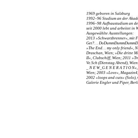
1969 geboren in Salzburg
1992–96 Studium an der Akade
1996–98 Aufbaustudium an der
seit 2000 lebt und arbeitet in 
Ausgewählte Ausstellungen:
2013 »Schwarzbrenner«, mit Fr
Get?… DoDummDummDummDaDo
»The End… my only friend«, N
Draschan, Wien; »Die dritte M
II«, Clubschiff, Wien; 2011 »T
Ve.Sch (Dienstag Abend), Wien
_ N E W_G E N E R A T I O N«
Wien; 2003 »Love«, Magazin4,
2002 »loops and cuts« (Solo), 
Galerie Engler und Piper, Ber