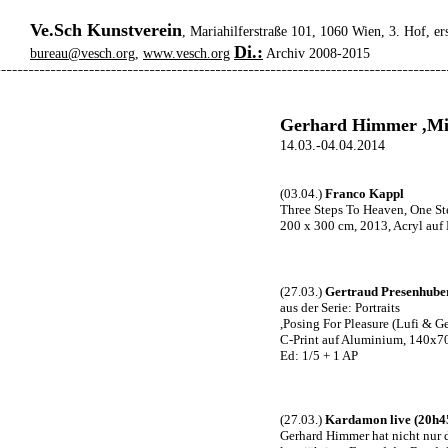
Ve.Sch Kunstverein
, Mariahilferstraße 101, 1060 Wien, 3. Hof, er
Di.:
bureau@vesch.org
,
www.vesch.org
Archiv 2008-2015
Gerhard Himmer ,Mis
14.03.-04.04.2014
(03.04.)
Franco Kappl
Three Steps To Heaven, One St
200 x 300 cm, 2013, Acryl auf
(27.03.)
Gertraud Presenhube
aus der Serie: Portraits
,Posing For Pleasure (Lufi & G
C-Print auf Aluminium, 140x
Ed: 1/5 + 1 AP
(27.03.)
Kardamon live (20h4
Gerhard Himmer hat nicht nur 