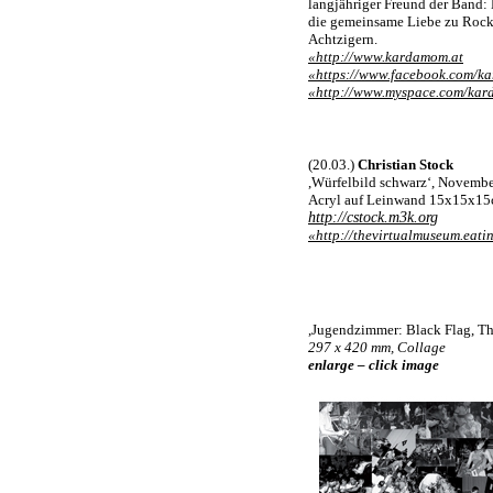
langjähriger Freund der Band
die gemeinsame Liebe zu Rock,
Achtzigern.
«http://www.kardamom.at
«https://www.facebook.com/k
«http://www.myspace.com/ka
(20.03.)
Christian Stock
,Würfelbild schwarz‘, Novemb
Acryl auf Leinwand 15x15x1
http://cstock.m3k.org
«http://thevirtualmuseum.eat
,Jugendzimmer: Black Flag, Th
297 x 420 mm, Collage
enlarge – click image