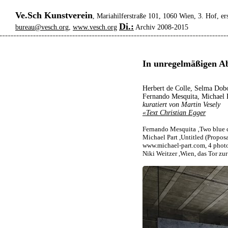
Ve.Sch Kunstverein
, Mariahilferstraße 101, 1060 Wien, 3. Hof, er
Di.:
bureau@vesch.org
,
www.vesch.org
Archiv 2008-2015
In unregelmäßigen Ab
Herbert de Colle, Selma Dobo
Fernando Mesquita, Michael P
kuratiert von Martin Vesely
«Text Christian Egger
Fernando Mesquita ‚Two blue 
Michael Part ,Untitled (Propos
www.michael-part.com, 4 photo
Niki Weitzer ,Wien, das Tor zur