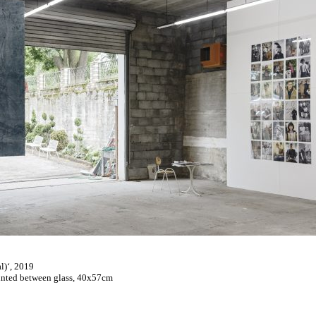
l)‘, 2019
unted between glass, 40x57cm