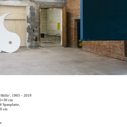
r Hölle‘, 1993 – 2019
 45×30 cm
4 Spanplatte,
60 cm
m