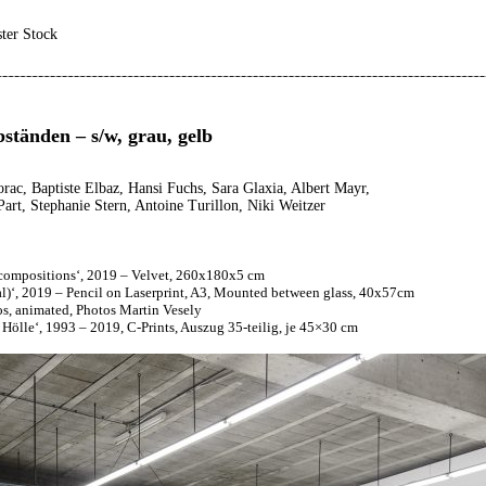
ster Stock
ständen – s/w, grau, gelb
rac, Baptiste Elbaz, Hansi Fuchs, Sara Glaxia, Albert Mayr,
art, Stephanie Stern, Antoine Turillon, Niki Weitzer
compositions‘, 2019 – Velvet, 260x180x5 cm
al)‘, 2019 – Pencil on Laserprint, A3, Mounted between glass, 40x57cm
s, animated, Photos Martin Vesely
 Hölle‘, 1993 – 2019, C-Prints, Auszug 35-teilig, je 45×30 cm