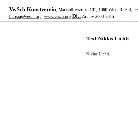
Ve.Sch Kunstverein
, Mariahilferstraße 101, 1060 Wien, 3. Hof, er
Di.:
bureau@vesch.org
,
www.vesch.org
Archiv 2008-2015
Text Niklas Lichti
Niklas Lichti