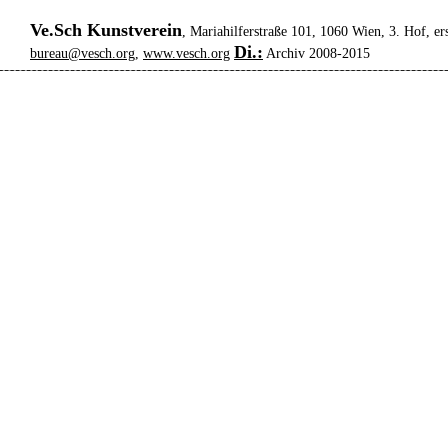
Ve.Sch Kunstverein
, Mariahilferstraße 101, 1060 Wien, 3. Hof, er
Di.:
bureau@vesch.org
,
www.vesch.org
Archiv 2008-2015