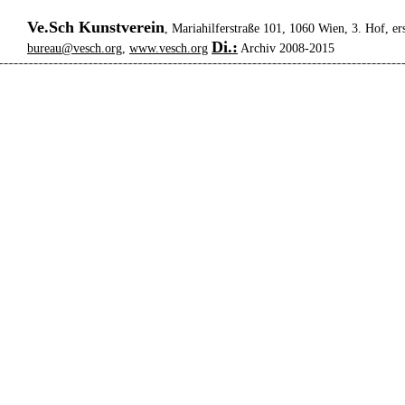
Ve.Sch Kunstverein
, Mariahilferstraße 101, 1060 Wien, 3. Hof, er
Di.:
bureau@vesch.org
,
www.vesch.org
Archiv 2008-2015