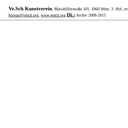
Ve.Sch Kunstverein
, Mariahilferstraße 101, 1060 Wien, 3. Hof, er
Di.:
bureau@vesch.org
,
www.vesch.org
Archiv 2008-2015