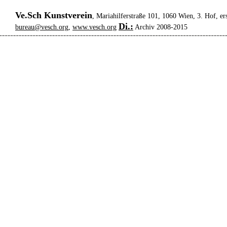
Ve.Sch Kunstverein
, Mariahilferstraße 101, 1060 Wien, 3. Hof, er
Di.:
bureau@vesch.org
,
www.vesch.org
Archiv 2008-2015