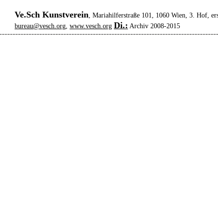
Ve.Sch Kunstverein
, Mariahilferstraße 101, 1060 Wien, 3. Hof, er
Di.:
bureau@vesch.org
,
www.vesch.org
Archiv 2008-2015